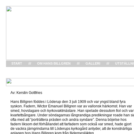
START
///
OM HANS BILLGREN
///
GALLERI
///
UTSTÄLLN
Av: Kerstin Gottfries
Hans Billgren föddes i Löderup den 3 juli 1909 och var yngst bland fyra
syskon. Fadern, Wictor Emanuel Billgren var av vallonsk härkomst. Han var
smed, hovslagare och kyrkovaktmästare. Han spelade dessutom fiol och var
kvartettsångare. Under söndagarnas långrandiga predikningar roade han si
ofta med att ”porträttera prästen och andra syndare”. Denna böjelse hos
fadern liksom det förhållandet att farfadern som också var smed, hade gjort
de vackra järngrindarna till Löderups kyrkogård antyder, att de konstnärliga
anlagen hos Hans Billgren kom från fädernesläkten.