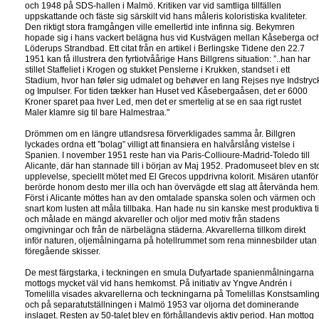
och 1948 på SDS-hallen i Malmö. Kritiken var vid samtliga tillfällen
uppskattande och fäste sig särskilt vid hans måleris koloristiska kvaliteter.
Den riktigt stora framgången ville emellertid inte infinna sig. Bekymren
hopade sig i hans vackert belägna hus vid Kustvägen mellan Kåseberga oc
Löderups Strandbad. Ett citat från en artikel i Berlingske Tidene den 22.7
1951 kan få illustrera den fyrtiotvåårige Hans Billgrens situation: ”..han har
stillet Staffeliet i Krogen og stukket Penslerne i Krukken, standset i ett
Stadium, hvor han føler sig udmalet og behøver en lang Rejses nye Indstryc
og Impulser. For tiden tækker han Huset ved Kåsebergaåsen, det er 6000
Kroner sparet paa hver Led, men det er smertelig at se en saa rigt rustet
Maler klamre sig til bare Halmestraa."
Drömmen om en längre utlandsresa förverkligades samma år. Billgren
lyckades ordna ett ”bolag” villigt att finansiera en halvårslång vistelse i
Spanien. I november 1951 reste han via Paris-Collioure-Madrid-Toledo till
Alicante, där han stannade till i början av Maj 1952. Pradomuseet blev en st
upplevelse, speciellt mötet med El Grecos uppdrivna kolorit. Misären utanför
berörde honom desto mer illa och han övervägde ett slag att återvända hem
Först i Alicante möttes han av den omtalade spanska solen och värmen och
snart kom lusten att måla tillbaka. Han hade nu sin kanske mest produktiva t
och målade en mängd akvareller och oljor med motiv från stadens
omgivningar och från de närbelägna städerna. Akvarellerna tillkom direkt
inför naturen, oljemålningarna på hotellrummet som rena minnesbilder utan
föregående skisser.
De mest färgstarka, i teckningen en smula Dufyartade spanienmålningarna
mottogs mycket väl vid hans hemkomst. På initiativ av Yngve Andrén i
Tomelilla visades akvarellerna och teckningarna på Tomelillas Konstsamling
och på separatutställningen i Malmö 1953 var oljorna det dominerande
inslaget. Resten av 50-talet blev en förhållandevis aktiv period. Han mottog