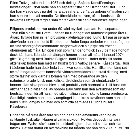
Ellen Trotzigs stipendium 1957 och deltog i Skånes Konstförenings
höstsalonger. 1958 hade han en separatutställning i Krognoshustet i Lund
där han visade prov på det mera abstraherande ”färgsymfoniska” måleri so
han senare kom att renodla. De förenklade motiven, oftast landskap, är
insvepta i ett mjukt färgdis som för tankarna till den österlenska skymningen.
Billgrens produktion var under 60-talet mycket sparsam. Han separerade
1958 från sin hustru Grete. Efter att ha tillbringat det närmast följande året i
Åkarp, flyttade han in i en provisorisk ateljélägenhet i Lund. Ett par år senare
återvände han emellertid till Löderup. Under långa perioder var han på gru
av sina ständigt återkommande magbesvär och sin psykiska trötthet
oförmögen att måla. En operation som han genomgick 1973 befriade hono
dock från hans lidande och återgav honom lusten att måla. I januari 1974
gifte Billgren sig med Barbro Billgren, född Flodin. Under detta sitt andra
äktenskap bodde han med sin hustru först i Vallby, senare i Kåseberga. Hus
i Löderup hade han dock hela tiden kvar som ateljé. Här tillkom en lång rad
av målningar där hans formspråk vidareutvecklades i abstrakt riktning, med
större fasthet och klarhet i formen men med bevarande av den
naturinspirerade lyrisk-musikaliska färgkänslan som är utmärkande för
honom. Han sista period blev alltså produktiv och harmonisk. I sitt hus som
alltmer hade blivit en del av honom själv, fann han den avskildhet som var
förutsättningen för att han, med sitt omtåliga väsen, skulle kunna producera.
Samtidigt livades han upp av umgänget i den krets av vänner som han och
hans hustru omgav sig med och som ofta samlades i Gröna huset i
Kåseberga.
Under de två sista åren före sin död hade han emellertid känning av
sviktande livskrafter. Någon allvarlig sjukdom tycktes det dock inte vara
frågan om. Fysiskt såväl som intellektuellt gjorde han ett samlat och klart
intryck. Det var därför en överaskning för många när han den 23 augusti 19