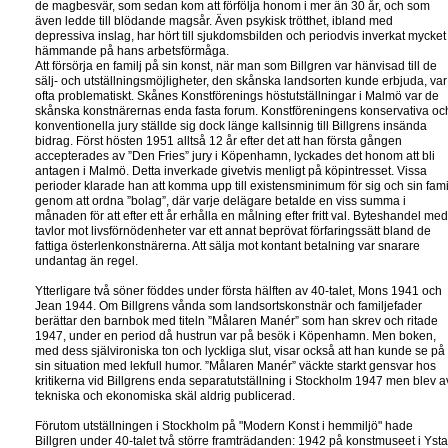
de magbesvär, som sedan kom att förfölja honom i mer än 30 år, och som
även ledde till blödande magsår. Även psykisk trötthet, ibland med
depressiva inslag, har hört till sjukdomsbilden och periodvis inverkat mycket
hämmande på hans arbetsförmåga.
Att försörja en familj på sin konst, när man som Billgren var hänvisad till de
sälj- och utställningsmöjligheter, den skånska landsorten kunde erbjuda, var
ofta problematiskt. Skånes Konstförenings höstutställningar i Malmö var de
skånska konstnärernas enda fasta forum. Konstföreningens konservativa oc
konventionella jury ställde sig dock länge kallsinnig till Billgrens insända
bidrag. Först hösten 1951 alltså 12 år efter det att han första gången
accepterades av ”Den Fries” jury i Köpenhamn, lyckades det honom att bli
antagen i Malmö. Detta inverkade givetvis menligt på köpintresset. Vissa
perioder klarade han att komma upp till existensminimum för sig och sin fami
genom att ordna ”bolag”, där varje delägare betalde en viss summa i
månaden för att efter ett år erhålla en målning efter fritt val. Byteshandel med
tavlor mot livsförnödenheter var ett annat beprövat förfaringssätt bland de
fattiga österlenkonstnärerna. Att sälja mot kontant betalning var snarare
undantag än regel.
Ytterligare två söner föddes under första hälften av 40-talet, Mons 1941 och
Jean 1944. Om Billgrens vånda som landsortskonstnär och familjefader
berättar den barnbok med titeln ”Målaren Manér” som han skrev och ritade
1947, under en period då hustrun var på besök i Köpenhamn. Men boken,
med dess självironiska ton och lyckliga slut, visar också att han kunde se på
sin situation med lekfull humor. ”Målaren Manér” väckte starkt gensvar hos
kritikerna vid Billgrens enda separatutställning i Stockholm 1947 men blev a
tekniska och ekonomiska skäl aldrig publicerad.
Förutom utställningen i Stockholm på "Modern Konst i hemmiljö" hade
Billgren under 40-talet två större framträdanden: 1942 på konstmuseet i Yst