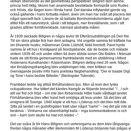
verkan oberoende av det geometriska perspektivet. Billgren fann denna
princip helt riktig, liksom han anammade besläktade formspråk som Rudes
och Hösts, där färgen kom i första hand. Det danska inflytandet gjorde sig
också gällande i hans fortsatta måleri, även om man har svårt att placera det 
något speciellt fack. Liksom de så kallade Bornholmskoloristerna utgår han
alltid från ett naturintryck, såväl i sitt tidigare, mer föreställande, som i sitt
gradvis alltmer formförenklade, närmast abstrakta måleri.
År 1939 skickade Billgren in några tavlor till Efterårsudstillingen på Den frie.
Till sin stora glädje fick han dem antagna. Vid ungefär samma tid träffade ha
sin blivande hustru, målarinnan Grete Lützhöft, född Arentoft. Paret hyrde
samma år ett hus i Kvistgaard på Nordsjällande, där de bodde och målade
vintern 1939-40 och under vilken tid även äldsta sonen Ola föddes. I februar
hade de sitt första gemensamma framträdande med en utställning i Alfred
Andersens Kunsthandel i Köpenhamn. Billgren deltog med 26 verk. Någon
stor försäljningsframgång blev uställningen inte, men kritiken var
övervägande positiv inför hans poetiska färgbehandling: ”Der er baade Digt
og Tone i hans bedste Billeder.” (Berlingske Tidende).
Framtiden tedde sig alltså förhållandevis ljus. Men så kom den tyska
ockupationen. Hur bittert det kändes framgår av följande brevcitat: ”/…/ och
allt var frid och fröjd – om inte den förbannade Hitler hade våldtagit landet.
Förhållandena blev efter hand helt omöjliga att leva under. Så det blev att
emigrera till Sverige. 1940 köpte vi ett hus i Löderup och det blev mitt öde.
Sitta på landet i en gudsförgäten trakt utan något ”namn” – nej det går inte at
beskriva -. Vintrarna var obarmhärtigt kalla – inga kommunikationer is och
snö – barn som skulle ha mat och kläder –”.
Det var svåra år för Hans Billgren och verkningarna av dem blev långvariga.
Redan några månader efter återkomsten till Löderup börjande han plågas a