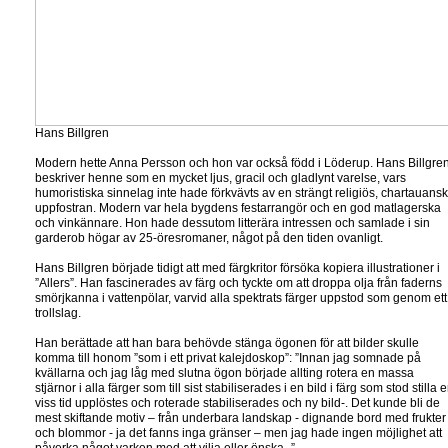
Hans Billgren
Modern hette Anna Persson och hon var också född i Löderup. Hans Billgre
beskriver henne som en mycket ljus, gracil och gladlynt varelse, vars
humoristiska sinnelag inte hade förkvävts av en strängt religiös, chartauansk
uppfostran. Modern var hela bygdens festarrangör och en god matlagerska
och vinkännare. Hon hade dessutom litterära intressen och samlade i sin
garderob högar av 25-öresromaner, något på den tiden ovanligt.
Hans Billgren började tidigt att med färgkritor försöka kopiera illustrationer i
”Allers”. Han fascinerades av färg och tyckte om att droppa olja från faderns
smörjkanna i vattenpölar, varvid alla spektrats färger uppstod som genom ett
trollslag.
Han berättade att han bara behövde stänga ögonen för att bilder skulle
komma till honom ”som i ett privat kalejdoskop”: ”Innan jag somnade på
kvällarna och jag låg med slutna ögon började allting rotera en massa
stjärnor i alla färger som till sist stabiliserades i en bild i färg som stod stilla 
viss tid upplöstes och roterade stabiliserades och ny bild-. Det kunde bli de
mest skiftande motiv – från underbara landskap - dignande bord med frukter
och blommor - ja det fanns inga gränser – men jag hade ingen möjlighet att