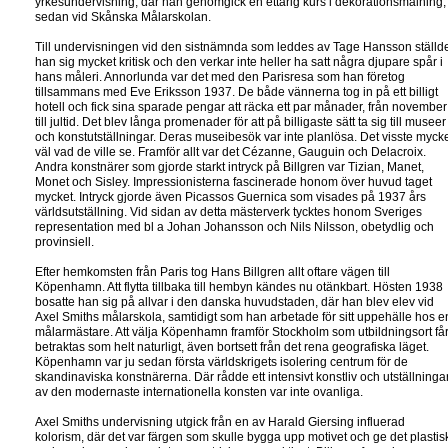
yrkesundervisning, där han genomgick en ettårig kurs i dekorationsmålning,
sedan vid Skånska Målarskolan.
Till undervisningen vid den sistnämnda som leddes av Tage Hansson ställd
han sig mycket kritisk och den verkar inte heller ha satt några djupare spår i
hans måleri. Annorlunda var det med den Parisresa som han företog
tillsammans med Eve Eriksson 1937. De både vännerna tog in på ett billigt
hotell och fick sina sparade pengar att räcka ett par månader, från november
till jultid. Det blev långa promenader för att på billigaste sätt ta sig till museer
och konstutställningar. Deras museibesök var inte planlösa. Det visste myck
väl vad de ville se. Framför allt var det Cézanne, Gauguin och Delacroix.
Andra konstnärer som gjorde starkt intryck på Billgren var Tizian, Manet,
Monet och Sisley. Impressionisterna fascinerade honom över huvud taget
mycket. Intryck gjorde även Picassos Guernica som visades på 1937 års
världsutställning. Vid sidan av detta mästerverk tycktes honom Sveriges
representation med bl a Johan Johansson och Nils Nilsson, obetydlig och
provinsiell.
Efter hemkomsten från Paris tog Hans Billgren allt oftare vägen till
Köpenhamn. Att flytta tillbaka till hembyn kändes nu otänkbart. Hösten 1938
bosatte han sig på allvar i den danska huvudstaden, där han blev elev vid
Axel Smiths målarskola, samtidigt som han arbetade för sitt uppehälle hos e
målarmästare. Att välja Köpenhamn framför Stockholm som utbildningsort få
betraktas som helt naturligt, även bortsett från det rena geografiska läget.
Köpenhamn var ju sedan första världskrigets isolering centrum för de
skandinaviska konstnärerna. Där rådde ett intensivt konstliv och utställninga
av den modernaste internationella konsten var inte ovanliga.
Axel Smiths undervisning utgick från en av Harald Giersing influerad
kolorism, där det var färgen som skulle bygga upp motivet och ge det plastis