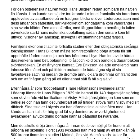
påverka något varken med att vilja eller önska-.”
För den österlenska naturen tycks Hans Billgren redan som barn ha haft en
fin känsla. Han kunde som äldre fortfarande i minnet framkalla sin barndoms
upplevelse av att sittande på en trädgren blicka ut över Löderupsslätten me
dess ängar och sädesfält, där kyrkfolket om söndagarna kom vandrande i
sina svarta kläder. Den atmosfärrika, med färgpartiklarna bemängda luften
påverkade starkt hans måleriska uppfattning sådan den senare kom till
uttryck i visioner av landskap, insvepta i ett stämningsmättat färgdis.
Familjens ekonomi tillät inte fortsatta studier efter den obligatoriska sexåriga
folkhögskolan. Hans Billgren måste som trettonåring börja arbeta för sitt
uppehälle i faderns smedja och hos bönderna i byn. Han led av de hårda
dagsverkena med betupptagning i blåst och köld och oändliga dagar bakom
skördetröskan. En ett år yngre kamrat, Eve Eriksson, delade emellertid hans
intresse för måleri och på fritiden brukade de båda ägna sig åt sin
favoritsysselsättning medan de drömde ännu oklara drömmar om framtiden
och om att ”någon gång på ett eller annat sätt få bli sig själv.”
Efter några år som ”bodbetjänst” i Tage Håkanssons livsmedelsaffär i
Löderup lämnade Hans Billgren 1929 sin hemort för 140 dagars tjänstgörin
som skivbiträde vid fortfikationeni Visby. Militärtjänstgöringen kom som en
befrielse och han fann det underbart att på fritiden ströva runt i Visby med sit
ritblock. Sina studier i blyerts var han däremot inte alls belåten med. Han
kände att han i allt för hög grad lät sig domineras av verkligheten och
avsaknaden av utbildning började kännas påtagligt besvärande.
Men det skulle dröja ännu några år innan det blev möjligt för honom att
påbörja en skolning. Först 1933 lyckades han med hjälp av ett banklån på
500 kronor finansiera studier i Malmö, först vid Malmö stads skolor för