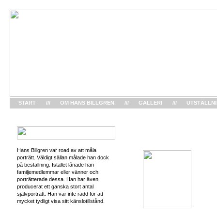
START
///
OM HANS BILLGREN
///
GALLERI
///
UTSTÄLLN
Hans Billgren var road av att måla
porträtt. Väldigt sällan målade han dock
på beställning. Istället lånade han
familjemedlemmar eller vänner och
porträtterade dessa. Han har även
producerat ett ganska stort antal
självporträtt. Han var inte rädd för att
mycket tydligt visa sitt känslotillstånd.