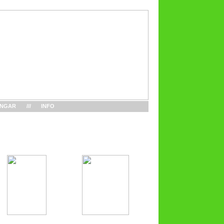
INGAR
///
INFO